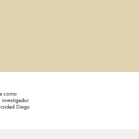
aja como
 investigador
versidad Diego