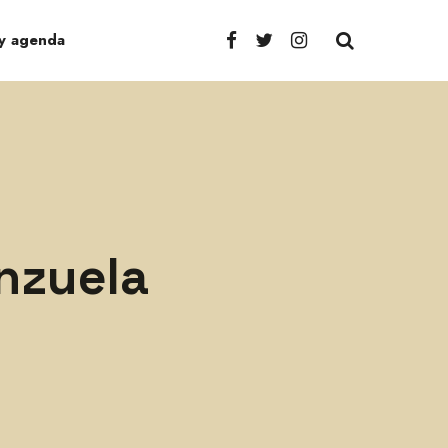
 y agenda
nzuela